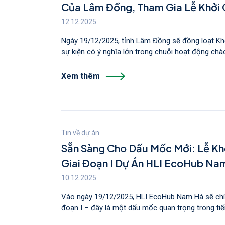
Của Lâm Đồng, Tham Gia Lễ Khởi
Hội Đảng Lần Thứ XIV
12.12.2025
Ngày 19/12/2025, tỉnh Lâm Đồng sẽ đồng loạt Kh
sự kiện có ý nghĩa lớn trong chuỗi hoạt động chà
Xem thêm
Tin về dự án
Sẵn Sàng Cho Dấu Mốc Mới: Lễ Khở
Giai Đoạn I Dự Án HLI EcoHub Na
10.12.2025
Vào ngày 19/12/2025, HLI EcoHub Nam Hà sẽ chính
đoạn I – đây là một dấu mốc quan trọng trong tiến 