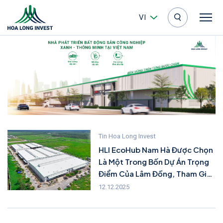
VI
Tin Hoa Long Invest
HLI EcoHub Nam Hà Được Chọn
Là Một Trong Bốn Dự Án Trọng
Điểm Của Lâm Đồng, Tham Gia
Lễ Khởi Công – Khánh Thành
12.12.2025
Chào Mừng Đại Hội Đảng Lần
Thứ XIV