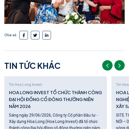
Chia sẻ:
T
I
N
T
Ứ
C
K
H
Á
C
Tin Hoa Long Invest
Tin Hoa
HOA LONG INVEST TỔ CHỨC THÀNH CÔNG
HOA 
ĐẠI HỘI ĐỒNG CỔ ĐÔNG THƯỜNG NIÊN
NGHI
NĂM 2026
XÂY S
Sáng ngày 29/06/2026, Công ty Cổ phần Đầu tư -
SITE T
Xây dựng Hòa Long (Hoa Long Invest) đã tổ chức
NỐI – DẪN 
thành công Đại hội đồng cổ đông thường niên năm
sóng d