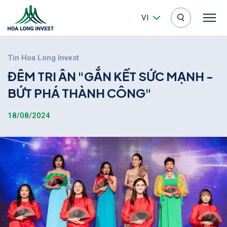
VI
Tin Hoa Long Invest
Đ
Ê
M
T
R
I
Â
N
"
G
Ắ
N
K
Ế
T
S
Ứ
C
M
Ạ
N
H
-
B
Ứ
T
P
H
Á
T
H
À
N
H
C
Ô
N
G
"
18/08/2024