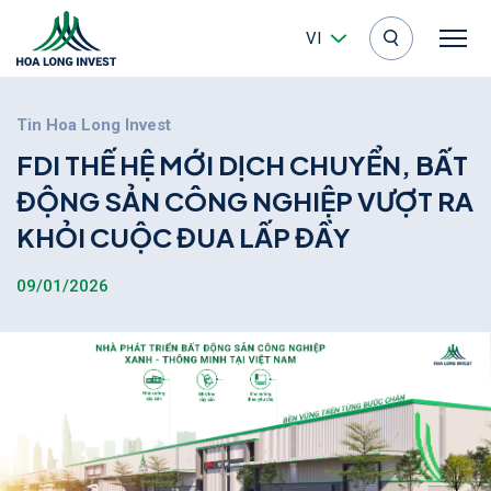
VI
Tin Hoa Long Invest
F
D
I
T
H
Ế
H
Ệ
M
Ớ
I
D
Ị
C
H
C
H
U
Y
Ể
N
,
B
Ấ
T
Đ
Ộ
N
G
S
Ả
N
C
Ô
N
G
N
G
H
I
Ệ
P
V
Ư
Ợ
T
R
A
K
H
Ỏ
I
C
U
Ộ
C
Đ
U
A
L
Ấ
P
Đ
Ầ
Y
09/01/2026