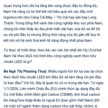
Quan trọng hơn, khi hạ tầng liên vùng được đầu tư đồng bộ,
Nam Hà càng có lợi thế kết nối hiệu quả với các đầu mối
logistics lớn như Cảng Cái Mép – Thị Vải hay sân bay Long
Thành. Trong tổng thể vành đai công nghiệp khu vực phía Nam,
chúng tôi nhìn thấy dư địa phát triển dài hạn, vừa đủ xa để tối
ưu chi phí đầu tư nhưng đồng thời cũng vừa đủ gần để duy trì
kết nối với hệ sinh thái kinh tế năng động nhất phía Nam.
Từ thực tế triển khai, theo bà, rào cản lớn nhất khi HLI EcoHub
Nam Hà theo đuổi mô hình khu công nghiệp xanh theo tiêu
chuẩn LEED là gì?
Bà Ngô Thị Phương Thuỷ:
Nhiều người hỏi tôi tại sao lại chọn
theo đuổi tiêu chuẩn LEED khi điều đó sẽ làm tăng chi phí đầu
tư ban đầu? Với tôi, đây là quản trị rủi ro trong dài hạn. Từ ngày
1/1/2026, Liên minh Châu Âu (EU) chính thức áp dụng đầy đủ
Cơ chế Điều chỉnh Biên giới Carbon (CBAM), tính thuế carbon
lên hàng hóa nhập khẩu từ ngoài EU (bao gồm Việt Nam) đối
với một số ngành thâm dụng carbon như sắt thép, nhôm, xi