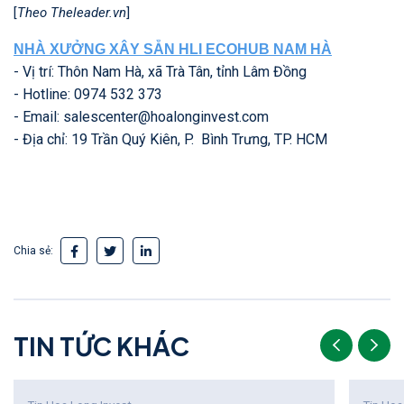
[
Theo Theleader.vn
]
NHÀ XƯỞNG XÂY SẴN HLI ECOHUB NAM HÀ
- Vị trí: Thôn Nam Hà, xã Trà Tân, tỉnh Lâm Đồng
- Hotline:
0974 532 373
- Email:
salescenter@hoalonginvest.com
- Địa chỉ: 19 Trần Quý Kiên, P. Bình Trưng, TP. HCM
Chia sẻ:
T
I
N
T
Ứ
C
K
H
Á
C