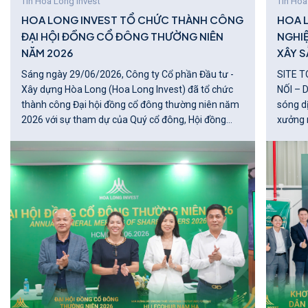
Tin Hoa Long Invest
Tin Hoa
HOA LONG INVEST TỔ CHỨC THÀNH CÔNG
HOA 
ĐẠI HỘI ĐỒNG CỔ ĐÔNG THƯỜNG NIÊN
NGHI
NĂM 2026
XÂY S
Sáng ngày 29/06/2026, Công ty Cổ phần Đầu tư -
SITE T
Xây dựng Hòa Long (Hoa Long Invest) đã tổ chức
NỐI – DẪN 
thành công Đại hội đồng cổ đông thường niên năm
sóng d
2026 với sự tham dự của Quý cổ đông, Hội đồng
xưởng 
quản trị, Ban Điều hành, Ủy ban Kiểm toán cùng các
nghiệp 
khách mời.
lớn của