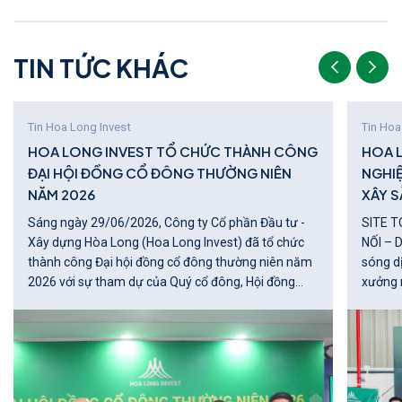
T
I
N
T
Ứ
C
K
H
Á
C
Tin Hoa Long Invest
Tin Hoa
HOA LONG INVEST TỔ CHỨC THÀNH CÔNG
HOA 
ĐẠI HỘI ĐỒNG CỔ ĐÔNG THƯỜNG NIÊN
NGHI
NĂM 2026
XÂY S
Sáng ngày 29/06/2026, Công ty Cổ phần Đầu tư -
SITE T
Xây dựng Hòa Long (Hoa Long Invest) đã tổ chức
NỐI – DẪN 
thành công Đại hội đồng cổ đông thường niên năm
sóng d
2026 với sự tham dự của Quý cổ đông, Hội đồng
xưởng 
quản trị, Ban Điều hành, Ủy ban Kiểm toán cùng các
nghiệp 
khách mời.
lớn của