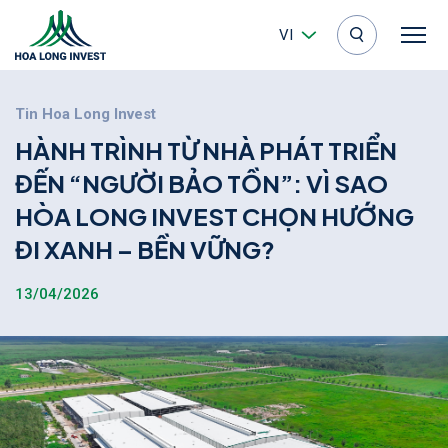
VI
Tin Hoa Long Invest
H
À
N
H
T
R
Ì
N
H
T
Ừ
N
H
À
P
H
Á
T
T
R
I
Ể
N
Đ
Ế
N
“
N
G
Ư
Ờ
I
B
Ả
O
T
Ồ
N
”
:
V
Ì
S
A
O
H
Ò
A
L
O
N
G
I
N
V
E
S
T
C
H
Ọ
N
H
Ư
Ớ
N
G
Đ
I
X
A
N
H
–
B
Ề
N
V
Ữ
N
G
?
13/04/2026