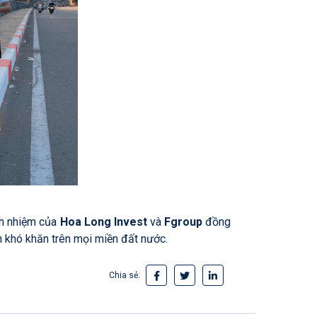
ách nhiệm của
Hoa Long Invest
và
Fgroup
đồng
h khó khăn trên mọi miền đất nước.
Chia sẻ: