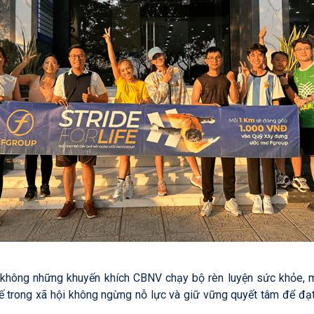
ận, không những khuyến khích CBNV chạy bộ rèn luyện sức khỏe, 
ế trong xã hội không ngừng nỗ lực và giữ vững quyết tâm để đ