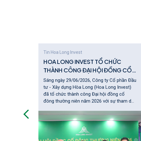
Tin Hoa Long Invest
Nam:
HOA LONG INVEST TỔ CHỨC
i HLI
THÀNH CÔNG ĐẠI HỘI ĐỒNG CỔ
ĐÔNG THƯỜNG NIÊN NĂM 2026
đoạn I
Sáng ngày 29/06/2026, Công ty Cổ phần Đầu
EcoHub
tư - Xây dựng Hòa Long (Hoa Long Invest)
ây
đã tổ chức thành công Đại hội đồng cổ
 Công
đông thường niên năm 2026 với sự tham dự
ký kết
của Quý cổ đông, Hội đồng quản trị, Ban
kinh
Điều hành, Ủy ban Kiểm toán cùng các khách
mời.