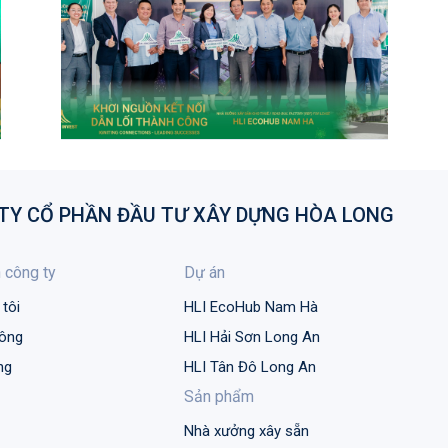
TY CỔ PHẦN ĐẦU TƯ
XÂY DỰNG HÒA LONG
 công ty
Dự án
tôi
HLI EcoHub Nam Hà
hông
HLI Hải Sơn Long An
ng
HLI Tân Đô Long An
Sản phẩm
Nhà xưởng xây sẵn