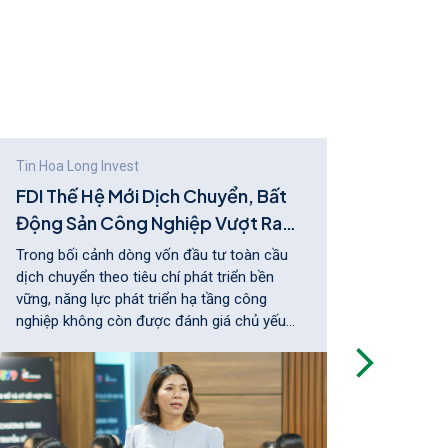
Tin Hoa Long Invest
Tin Ho
FDI Thế Hệ Mới Dịch Chuyển, Bất
Hòa 
Động Sản Công Nghiệp Vượt Ra
Đông
Khỏi Cuộc Đua Lấp Đầy
Trong bối cảnh dòng vốn đầu tư toàn cầu
Lễ ký 
dịch chuyển theo tiêu chí phát triển bền
thành 
vững, năng lực phát triển hạ tầng công
Dự án 
nghiệp không còn được đánh giá chủ yếu
chỉ đá
qua diện tích hay tốc độ lấp đầy.
lược g
Securi
trình 
dự án.