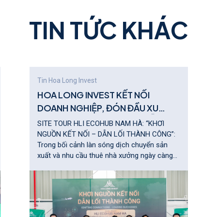
T
I
N
T
Ứ
C
K
H
Á
C
Tin Hoa Long Invest
HOA LONG INVEST KẾT NỐI
DOANH NGHIỆP, ĐÓN ĐẦU XU
HƯỚNG NHÀ XƯỞNG XÂY SẴN TẠI
SITE TOUR HLI ECOHUB NAM HÀ: “KHƠI
PHÍA NAM
NGUỒN KẾT NỐI – DẪN LỐI THÀNH CÔNG”:
Trong bối cảnh làn sóng dịch chuyển sản
xuất và nhu cầu thuê nhà xưởng ngày càng
tăng mạnh, bất động sản công nghiệp tiếp
tục là phân khúc thu hút sự quan tâm lớn
của nhiều doanh nghiệp và nhà đầu tư.