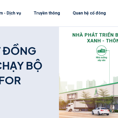
m - Dịch vụ
Truyền thông
Quan hệ cổ đông
T
Đ
Ồ
N
G
C
H
Ạ
Y
B
Ộ
F
O
R