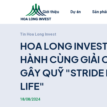
Giới thiệu
Dự án
Sản phẩ
Tin Hoa Long Invest
H
O
A
L
O
N
G
I
N
V
E
S
H
À
N
H
C
Ù
N
G
G
I
Ả
I
G
Â
Y
Q
U
Ỹ
"
S
T
R
I
D
E
L
I
F
E
"
18/08/2024