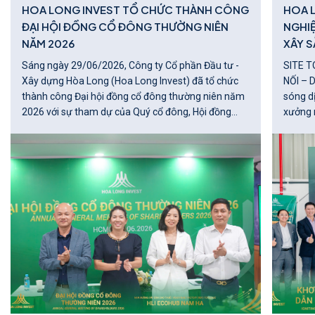
HOA LONG INVEST TỔ CHỨC THÀNH CÔNG
HOA 
ĐẠI HỘI ĐỒNG CỔ ĐÔNG THƯỜNG NIÊN
NGHI
NĂM 2026
XÂY S
Sáng ngày 29/06/2026, Công ty Cổ phần Đầu tư -
SITE T
Xây dựng Hòa Long (Hoa Long Invest) đã tổ chức
NỐI – DẪN 
thành công Đại hội đồng cổ đông thường niên năm
sóng d
2026 với sự tham dự của Quý cổ đông, Hội đồng
xưởng 
quản trị, Ban Điều hành, Ủy ban Kiểm toán cùng các
nghiệp 
khách mời.
lớn của