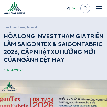
VI
Tin Hoa Long Invest
H
Ò
A
L
O
N
G
I
N
V
E
S
T
T
H
A
M
G
I
A
T
R
I
Ể
N
L
Ã
M
S
A
I
G
O
N
T
E
X
&
S
A
I
G
O
N
F
A
B
R
I
C
2
0
2
6
,
C
Ậ
P
N
H
Ậ
T
X
U
H
Ư
Ớ
N
G
M
Ớ
I
C
Ủ
A
N
G
À
N
H
D
Ệ
T
M
A
Y
13/04/2026