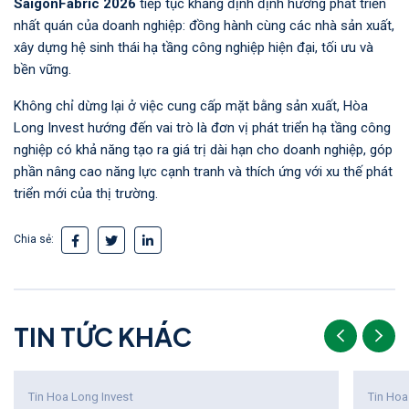
SaigonFabric 2026
tiếp tục khẳng định định hướng phát triển
nhất quán của doanh nghiệp: đồng hành cùng các nhà sản xuất,
xây dựng hệ sinh thái hạ tầng công nghiệp hiện đại, tối ưu và
bền vững.
Không chỉ dừng lại ở việc cung cấp mặt bằng sản xuất, Hòa
Long Invest hướng đến vai trò là đơn vị phát triển hạ tầng công
nghiệp có khả năng tạo ra giá trị dài hạn cho doanh nghiệp, góp
phần nâng cao năng lực cạnh tranh và thích ứng với xu thế phát
triển mới của thị trường.
Chia sẻ:
T
I
N
T
Ứ
C
K
H
Á
C
Tin Hoa Long Invest
Tin Hoa