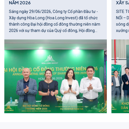
NĂM 2026
XÂY S
Sáng ngày 29/06/2026, Công ty Cổ phần Đầu tư -
SITE T
Xây dựng Hòa Long (Hoa Long Invest) đã tổ chức
NỐI – DẪN 
thành công Đại hội đồng cổ đông thường niên năm
sóng d
2026 với sự tham dự của Quý cổ đông, Hội đồng
xưởng 
quản trị, Ban Điều hành, Ủy ban Kiểm toán cùng các
nghiệp 
khách mời.
lớn của