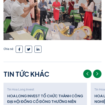
Chia sẻ:
T
I
N
T
Ứ
C
K
H
Á
C
Tin Hoa Long Invest
Tin Hoa
HOA LONG INVEST TỔ CHỨC THÀNH CÔNG
HOA 
ĐẠI HỘI ĐỒNG CỔ ĐÔNG THƯỜNG NIÊN
NGHI