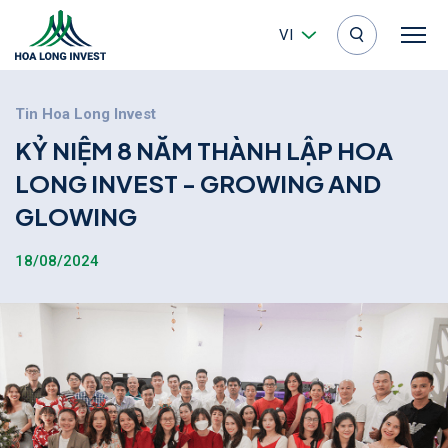
VI
Tin Hoa Long Invest
K
Ỷ
N
I
Ệ
M
8
N
Ă
M
T
H
À
N
H
L
Ậ
P
H
O
A
L
O
N
G
I
N
V
E
S
T
-
G
R
O
W
I
N
G
A
N
D
G
L
O
W
I
N
G
18/08/2024