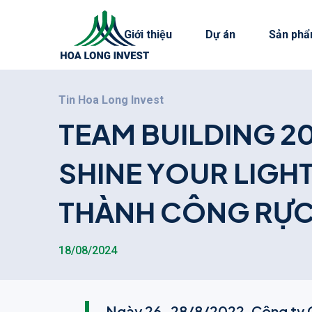
Giới thiệu
Dự án
Sản phẩ
Tin Hoa Long Invest
T
E
A
M
B
U
I
L
D
I
N
G
2
S
H
I
N
E
Y
O
U
R
L
I
G
H
T
H
À
N
H
C
Ô
N
G
R
Ự
18/08/2024
Ngày 26-28/8/2022, Công ty C