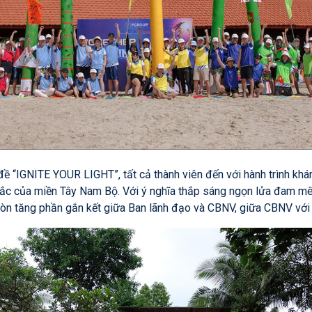
 đề “IGNITE YOUR LIGHT”, tất cả thành viên đến với hành trình kh
ắc của miền Tây Nam Bộ. Với ý nghĩa thắp sáng ngọn lửa đam mê tr
 còn tăng phần gắn kết giữa Ban lãnh đạo và CBNV, giữa CBNV với