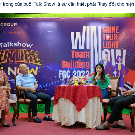
n trọng của buổi Talk Show là sự cần thiết phải “thay đổi cho hiện