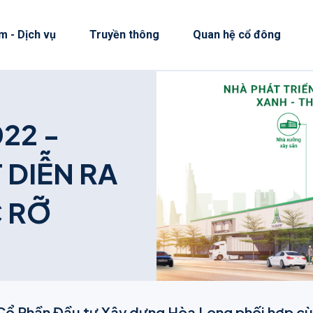
m - Dịch vụ
Truyền thông
Quan hệ cổ đông
0
2
2
-
T
D
I
Ễ
N
R
A
C
R
Ỡ
ổ Phần Đầu tư Xây dựng Hòa Long phối hợp cù