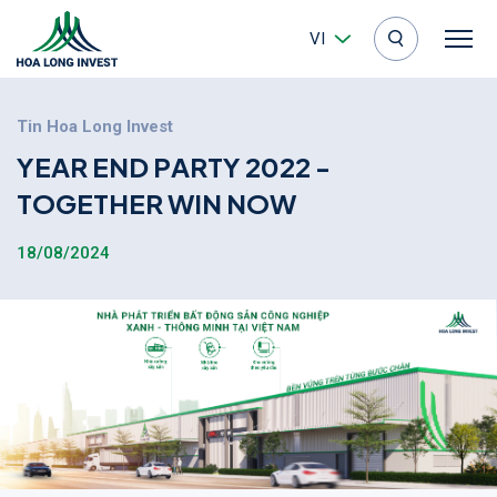
VI
Tin Hoa Long Invest
Y
E
A
R
E
N
D
P
A
R
T
Y
2
0
2
2
-
T
O
G
E
T
H
E
R
W
I
N
N
O
W
18/08/2024