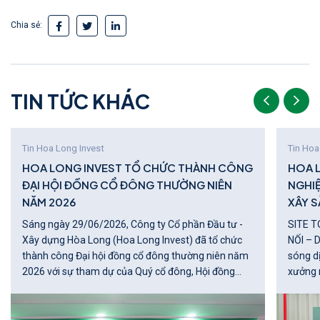
Chia sẻ:
T
I
N
T
Ứ
C
K
H
Á
C
Tin Hoa Long Invest
Tin Hoa
HOA LONG INVEST TỔ CHỨC THÀNH CÔNG
HOA 
ĐẠI HỘI ĐỒNG CỔ ĐÔNG THƯỜNG NIÊN
NGHI
NĂM 2026
XÂY S
Sáng ngày 29/06/2026, Công ty Cổ phần Đầu tư -
SITE T
Xây dựng Hòa Long (Hoa Long Invest) đã tổ chức
NỐI – DẪN 
thành công Đại hội đồng cổ đông thường niên năm
sóng d
2026 với sự tham dự của Quý cổ đông, Hội đồng
xưởng 
quản trị, Ban Điều hành, Ủy ban Kiểm toán cùng các
nghiệp 
khách mời.
lớn của