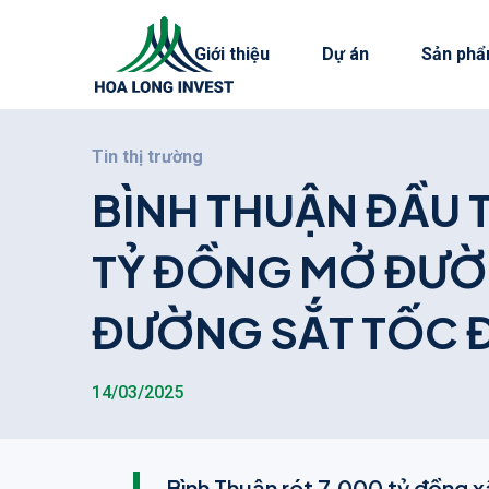
Giới thiệu
Dự án
Sản phẩ
Tin thị trường
B
Ì
N
H
T
H
U
Ậ
N
Đ
Ầ
U
T
Ỷ
Đ
Ồ
N
G
M
Ở
Đ
Ư
Ờ
Đ
Ư
Ờ
N
G
S
Ắ
T
T
Ố
C
14/03/2025
Bình Thuận rót 7.000 tỷ đồng x