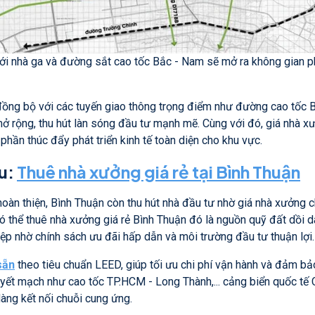
với nhà ga và đường sắt cao tốc Bắc - Nam sẽ mở ra không gian p
ng bộ với các tuyến giao thông trọng điểm như đường cao tốc Bắ
mở rộng, thu hút làn sóng đầu tư mạnh mẽ. Cùng với đó, giá nhà 
hần thúc đẩy phát triển kinh tế toàn diện cho khu vực.
ưu:
Thuê nhà xưởng giá rẻ tại Bình Thuận
oàn thiện, Bình Thuận còn thu hút nhà đầu tư nhờ giá nhà xưởng ch
 thể thuê nhà xưởng giá rẻ Bình Thuận đó là nguồn quỹ đất dồi d
ệp nhờ chính sách ưu đãi hấp dẫn và môi trường đầu tư thuận lợi.
sẵn
theo tiêu chuẩn LEED, giúp tối ưu chi phí vận hành và đảm bảo
huyết mạch như cao tốc TP.HCM - Long Thành,... cảng biển quốc tế C
dàng kết nối chuỗi cung ứng.