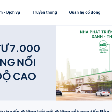
m - Dịch vụ
Truyền thông
Quan hệ cổ đông
T
Ư
7
.
0
0
0
N
G
N
Ố
I
Đ
Ộ
C
A
O
ây tuyến đường kết nối đường sắt cao tốc Bắc -