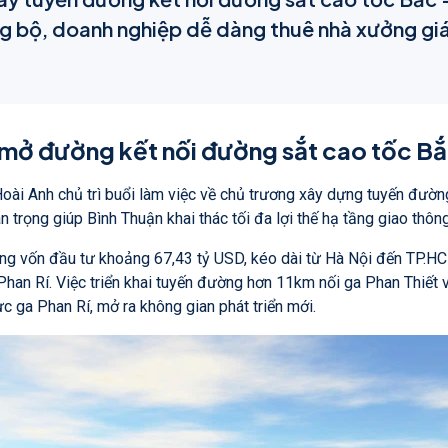
g bộ, doanh nghiệp dễ dàng thuê nhà xưởng giá r
, mở đường kết nối đường sắt cao tốc B
ài Anh chủ trì buổi làm việc về chủ trương xây dựng tuyến đường 
trọng giúp Bình Thuận khai thác tối đa lợi thế hạ tầng giao thôn
ng vốn đầu tư khoảng 67,43 tỷ USD, kéo dài từ Hà Nội đến TP.HCM
 Phan Rí. Việc triển khai tuyến đường hơn 11km nối ga Phan Thiết
c ga Phan Rí, mở ra không gian phát triển mới.