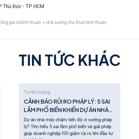
TP. Thủ Đức - TP. HCM
ởng giá rẻ bình thuận
nhà xưởng cho thuê bình thuận
T
I
N
T
Ứ
C
K
H
Á
C
Tin thị trường
CẢNH BÁO RỦI RO PHÁP LÝ: 5 SAI
LẦM PHỔ BIẾN KHIẾN DỰ ÁN NHÀ
MÁY TẠI VIỆT NAM CHẬM TIẾN ĐỘ
Dự án nhà máy chậm tiến độ vì vướng pháp
lý? Tìm hiểu 5 sai lầm phổ biến và giải pháp
giúp doanh nghiệp FDI giảm rủi ro khi đầu tư