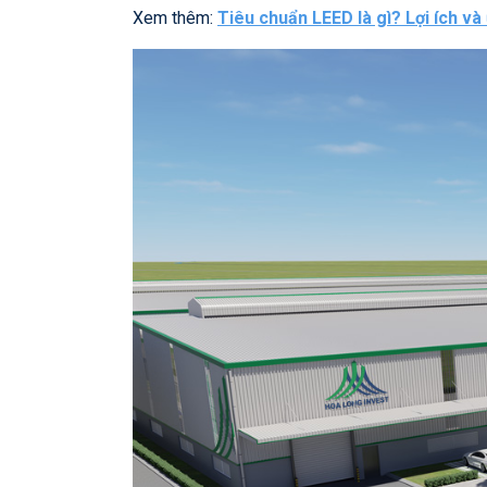
Xem thêm:
Tiêu chuẩn LEED là gì? Lợi ích v