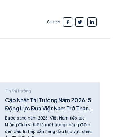
Chia sẻ:
Tin thị trường
Tin thị
Cập Nhật Thị Trường Năm 2026: 5
HLI 
Động Lực Đưa Việt Nam Trở Thành
KẾT 
Điểm Đến Đầu Tư Hàng Đầu Châu Á
Bước sang năm 2026, Việt Nam tiếp tục
Dự án 
khẳng định vị thế là một trong những điểm
Hà sở 
đến đầu tư hấp dẫn hàng đầu khu vực châu
tối ưu