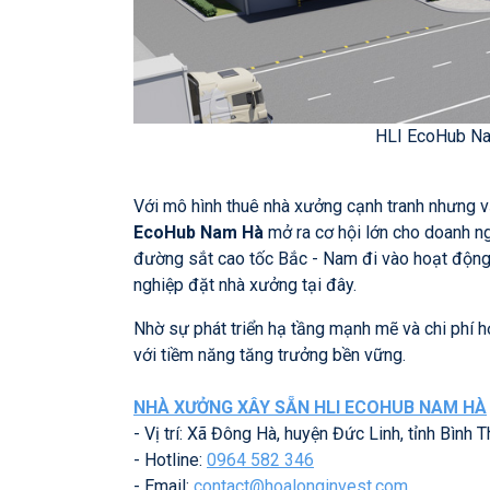
HLI EcoHub Nam
Với mô hình thuê nhà xưởng cạnh tranh nhưng v
EcoHub Nam Hà
mở ra cơ hội lớn cho doanh ng
đường sắt cao tốc Bắc - Nam đi vào hoạt động, 
nghiệp đặt nhà xưởng tại đây.
Nhờ sự phát triển hạ tầng mạnh mẽ và chi phí 
với tiềm năng tăng trưởng bền vững.
NHÀ XƯỞNG XÂY SẴN HLI ECOHUB NAM HÀ
- Vị trí: Xã Đông Hà, huyện Đức Linh, tỉnh Bình 
- Hotline:
0964 582 346
- Email:
contact@hoalonginvest.com