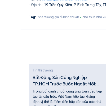
- Địa chỉ: 19 Trần Quý Kiên, P. Bình Trưng Tây, 
Tag:
nhà xưởng giá rẻ bình thuận
cho thuê nhà xư
Tin thị trường
EED -
Bất Động Sản Công Nghiệp
nh
TP.HCM Trước Bước Ngoặt Mới:
Chuyển Đổi Để Gia Tăng Lợi Thế
p hơn
Trong bối cảnh chuỗi cung ứng toàn cầu tiếp
Cạnh Tranh
trì.
tục tái cấu trúc, Việt Nam tiếp tục khẳng
ưu OPEX
định vị thế là điểm đến hấp dẫn của các nhà