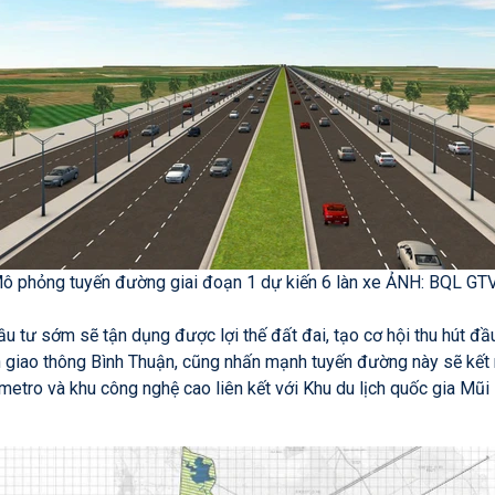
ô phỏng tuyến đường giai đoạn 1 dự kiến 6 làn xe ẢNH: BQL GT
đầu tư sớm sẽ tận dụng được lợi thế đất đai, tạo cơ hội thu hút đầ
giao thông Bình Thuận, cũng nhấn mạnh tuyến đường này sẽ kết n
metro và khu công nghệ cao liên kết với Khu du lịch quốc gia Mũi