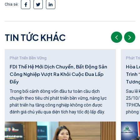
Chia sẻ:
T
I
N
T
Ứ
C
K
H
Á
C
Phát Triển Bền Vững
Phát Tr
FDI Thế Hệ Mới Dịch Chuyển, Bất Động Sản
Hòa L
Công Nghiệp Vượt Ra Khỏi Cuộc Đua Lấp
Trình
Đầy
Tương
Trong bối cảnh dòng vốn đầu tư toàn cầu dịch
Sau lễ 
chuyển theo tiêu chí phát triển bền vững, năng lực
25/10/2
phát triển hạ tầng công nghiệp không còn được
TP.HCM
đánh giá chủ yếu qua diện tích hay tốc độ lấp đầy.
phòng 
hóa ca
hình th
rộng về
lượng c