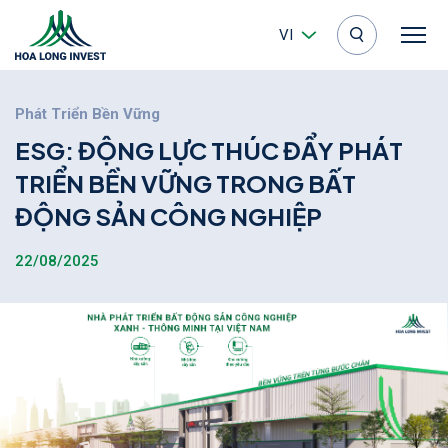
VI
Phát Triển Bền Vững
E
S
G
:
Đ
Ộ
N
G
L
Ự
C
T
H
Ú
C
Đ
Ẩ
Y
P
H
Á
T
T
R
I
Ể
N
B
Ề
N
V
Ữ
N
G
T
R
O
N
G
B
Ấ
T
Đ
Ộ
N
G
S
Ả
N
C
Ô
N
G
N
G
H
I
Ệ
P
22/08/2025