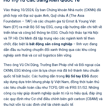
Vào tháng 10/2024, Ủy ban Chứng khoán Nhà nước (CKNN) đã
phối hợp với Đại sứ quán Anh, Quỹ châu Á (The Asia
Foundation – TAF) và các chuyên gia từ Ernst & Young Việt
Nam (EY) ra mắt Bộ Sổ tay ESG, cung cấp hướng dẫn chi tiết về
triển khai và công bố thông tin ESG. Chuỗi hội thảo tại Hà Nội
và TP. Hồ Chí Minh đã tập trung vào các ngành kinh tế then
chốt, đặc biệt là
bất động sản công nghiệp
– lĩnh vực đang
dẫn đầu xu hướng chuyển đổi xanh thông qua các khu công
nghiệp sinh thái và cơ sở logistics bền vững.
Theo ông Vũ Chí Dũng, Trưởng Ban Pháp chế và Đối ngoại của
CKNN, ESG không còn là lựa chọn mà đã trở thành tiêu chuẩn
quốc tế bắt buộc. Các hướng dẫn trong
Bộ Sổ tay ESG
được
xây dựng dựa trên khung pháp lý Việt Nam, đồng thời tuân thủ
các tiêu chuẩn toàn cầu như TCFD, GRI và IFRS S1/S2. Những
công cụ này giúp doanh nghiệp quản trị rủi ro hiệu quả, đáp ứng
các quy định như Cơ chế điều chỉnh biên giới carbon (CBAM) và
thu hút vốn từ các định chế tài chính quốc tế.