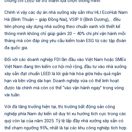
chứng chỉ LEED sẽ trở thành lựa chọn thông minh.
Chính vì vậy các dự án nhà xưởng xây sẵn như HLI EcoHub Nam
Hà (Bình Thuận – giáp Đồng Nai), VSIP II (Bình Dương),... đều
tiên phong xây dựng nhà xưởng theo chuẩn xanh với thiết kế
thông minh không chỉ giúp giảm 20 – 40% chi phí vận hành mỗi
tháng mà còn đáp ứng yêu cầu kiểm toán ESG từ các tập đoàn
đa quốc gia.
Đối với các doanh nghiệp FDI lần đầu vào Việt Nam hoặc SMEs
Việt Nam đang tìm kiếm cơ hội mở rộng, đầu tư vào nhà xưởng
xây sẵn đạt chuẩn LEED là lời giải hài hòa giữa hiệu quả ngắn
hạn và bền vững dài hạn. Doanh nghiệp vừa có thể linh hoạt
được tài chính mà còn có thể “vào vận hành ngay” trong vòng
vài tuần.
Với đà tăng trưởng hiện tại, thị trường bất động sản công
nghiệp phía Nam dự kiến sẽ duy trì xu hướng tích cực trong các
quý còn lại của năm 2025. Tỷ lệ lấp đầy nhà xưởng xây sẵn có
thể chạm ngưỡng 95%, nhất là tại các khu công nghiệp tích hợp