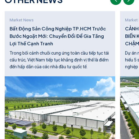
Market News
Market
Bất Động Sản Công Nghiệp TP.HCM Trước
CẢNH 
Bước Ngoặt Mới: Chuyển Đổi Để Gia Tăng
BIẾN 
Lợi Thế Cạnh Tranh
CHẬM
Trong bối cảnh chuỗi cung ứng toàn cầu tiếp tục tái
Dự án 
cấu trúc, Việt Nam tiếp tục khẳng định vị thế là điểm
hiểu 5 
đến hấp dẫn của các nhà đầu tư quốc tế.
nghiệp 