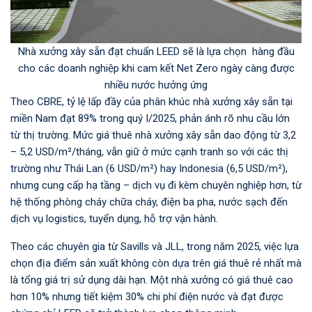
Nhà xưởng xây sẵn đạt chuẩn LEED sẽ là lựa chọn hàng đầu
cho các doanh nghiệp khi cam kết Net Zero ngày càng được
nhiều nước hưởng ứng
Theo CBRE, tỷ lệ lấp đầy của phân khúc nhà xưởng xây sẵn tại
miền Nam đạt 89% trong quý I/2025, phản ánh rõ nhu cầu lớn
từ thị trường. Mức giá thuê nhà xưởng xây sẵn dao động từ 3,2
– 5,2 USD/m²/tháng, vẫn giữ ở mức cạnh tranh so với các thị
trường như Thái Lan (6 USD/m²) hay Indonesia (6,5 USD/m²),
nhưng cung cấp hạ tầng – dịch vụ đi kèm chuyên nghiệp hơn, từ
hệ thống phòng cháy chữa cháy, điện ba pha, nước sạch đến
dịch vụ logistics, tuyển dụng, hỗ trợ vận hành.
Theo các chuyên gia từ Savills và JLL, trong năm 2025, việc lựa
chọn địa điểm sản xuất không còn dựa trên giá thuê rẻ nhất mà
là tổng giá trị sử dụng dài hạn. Một nhà xưởng có giá thuê cao
hơn 10% nhưng tiết kiệm 30% chi phí điện nước và đạt được