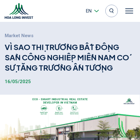
EN
Market News
V
Ì
S
A
O
T
H
I
T
R
Ư
Ơ
N
G
B
Â
T
Đ
Ô
N
G
S
A
N
C
Ô
N
G
N
G
H
I
Ê
P
M
I
Ê
N
N
A
M
C
O
S
Ư
T
Ă
N
G
T
R
Ư
Ơ
N
G
Â
N
T
Ư
Ơ
N
G
16/05/2025