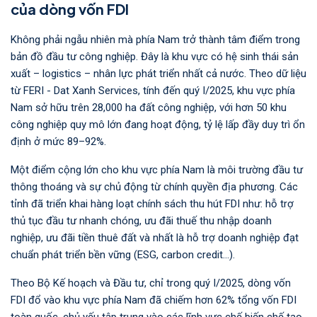
của dòng vốn FDI
Không phải ngẫu nhiên mà phía Nam trở thành tâm điểm trong
bản đồ đầu tư công nghiệp. Đây là khu vực có hệ sinh thái sản
xuất – logistics – nhân lực phát triển nhất cả nước. Theo dữ liệu
từ FERI - Dat Xanh Services, tính đến quý I/2025, khu vực phía
Nam sở hữu trên 28,000 ha đất công nghiệp, với hơn 50 khu
công nghiệp quy mô lớn đang hoạt động, tỷ lệ lấp đầy duy trì ổn
định ở mức 89–92%.
Một điểm cộng lớn cho khu vực phía Nam là môi trường đầu tư
thông thoáng và sự chủ động từ chính quyền địa phương. Các
tỉnh đã triển khai hàng loạt chính sách thu hút FDI như: hỗ trợ
thủ tục đầu tư nhanh chóng, ưu đãi thuế thu nhập doanh
nghiệp, ưu đãi tiền thuê đất và nhất là hỗ trợ doanh nghiệp đạt
chuẩn phát triển bền vững (ESG, carbon credit…).
Theo Bộ Kế hoạch và Đầu tư, chỉ trong quý I/2025, dòng vốn
FDI đổ vào khu vực phía Nam đã chiếm hơn 62% tổng vốn FDI
toàn quốc, chủ yếu tập trung vào các lĩnh vực chế biến chế tạo,