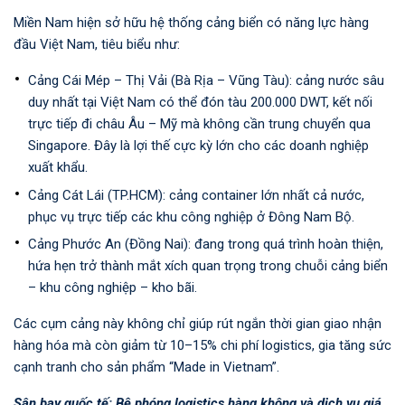
Miền Nam hiện sở hữu hệ thống cảng biển có năng lực hàng
đầu Việt Nam, tiêu biểu như:
Cảng Cái Mép – Thị Vải (Bà Rịa – Vũng Tàu): cảng nước sâu
duy nhất tại Việt Nam có thể đón tàu 200.000 DWT, kết nối
trực tiếp đi châu Âu – Mỹ mà không cần trung chuyển qua
Singapore. Đây là lợi thế cực kỳ lớn cho các doanh nghiệp
xuất khẩu.
Cảng Cát Lái (TP.HCM): cảng container lớn nhất cả nước,
phục vụ trực tiếp các khu công nghiệp ở Đông Nam Bộ.
Cảng Phước An (Đồng Nai): đang trong quá trình hoàn thiện,
hứa hẹn trở thành mắt xích quan trọng trong chuỗi cảng biển
– khu công nghiệp – kho bãi.
Các cụm cảng này không chỉ giúp rút ngắn thời gian giao nhận
hàng hóa mà còn giảm từ 10–15% chi phí logistics, gia tăng sức
cạnh tranh cho sản phẩm “Made in Vietnam”.
Sân bay quốc tế: Bệ phóng logistics hàng không và dịch vụ giá