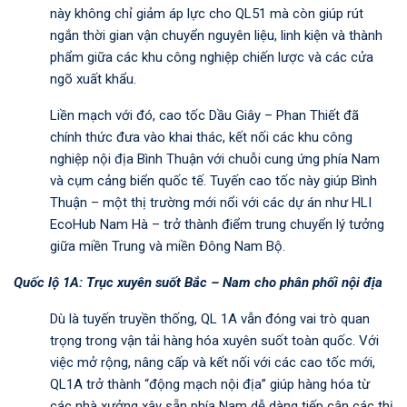
này không chỉ giảm áp lực cho QL51 mà còn giúp rút
ngắn thời gian vận chuyển nguyên liệu, linh kiện và thành
phẩm giữa các khu công nghiệp chiến lược và các cửa
ngõ xuất khẩu.
Liền mạch với đó, cao tốc Dầu Giây – Phan Thiết đã
chính thức đưa vào khai thác, kết nối các khu công
nghiệp nội địa Bình Thuận với chuỗi cung ứng phía Nam
và cụm cảng biển quốc tế. Tuyến cao tốc này giúp Bình
Thuận – một thị trường mới nổi với các dự án như HLI
EcoHub Nam Hà – trở thành điểm trung chuyển lý tưởng
giữa miền Trung và miền Đông Nam Bộ.
Quốc lộ 1A: Trục xuyên suốt Bắc – Nam cho phân phối nội địa
Dù là tuyến truyền thống, QL 1A vẫn đóng vai trò quan
trọng trong vận tải hàng hóa xuyên suốt toàn quốc. Với
việc mở rộng, nâng cấp và kết nối với các cao tốc mới,
QL1A trở thành “động mạch nội địa” giúp hàng hóa từ
các nhà xưởng xây sẵn phía Nam dễ dàng tiếp cận các thị